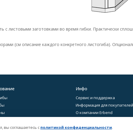
ь с листовыми заготовками во время гибки. Практически сплошн
рами (см описание каждого конкретного листогиба). Опционал
ование
Инфо
гибы
Сервис и поддержка
бы
Информация для покупателе
ины
О компании Erbend
 ПО
Политика персональных дан
л, вы соглашаетесь с
политикой конфиденциальности
.