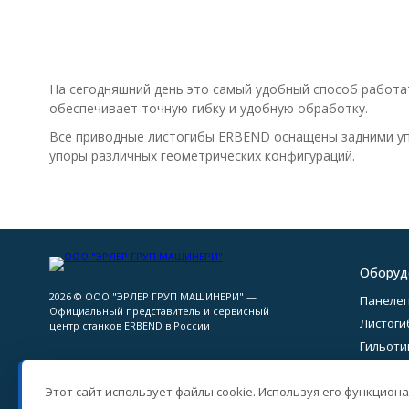
На сегодняшний день это самый удобный способ работат
обеспечивает точную гибку и удобную обработку.
Все приводные листогибы ERBEND оснащены задними упо
упоры различных геометрических конфигураций.
Оборуд
2026 © ООО "ЭРЛЕР ГРУП МАШИНЕРИ" —
Панеле
Официальный представитель и сервисный
Листоги
центр станков ERBEND в России
Гильот
Опции и
Этот сайт использует файлы cookie. Используя его функциона
Разработано в
bodysite.ru
Webasyst —