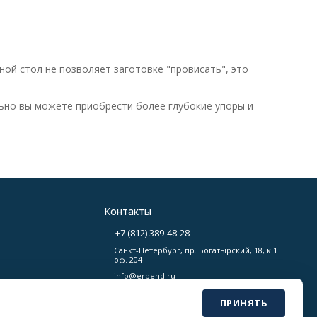
ой стол не позволяет заготовке "провисать", это
ьно вы можете приобрести более глубокие упоры и
Контакты
+7 (812) 389-48-28
й
Cанкт-Петербург, пр. Богатырский, 18, к.1
оф. 204
info@erbend.ru
ных
ПРИНЯТЬ