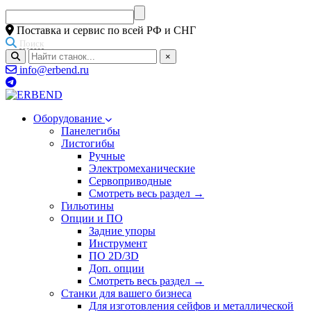
Поставка и сервис по всей РФ и СНГ
Поиск
×
info@erbend.ru
Оборудование
Панелегибы
Листогибы
Ручные
Электромеханические
Сервоприводные
Смотреть весь раздел →
Гильотины
Опции и ПО
Задние упоры
Инструмент
ПО 2D/3D
Доп. опции
Смотреть весь раздел →
Станки для вашего бизнеса
Для изготовления сейфов и металлической