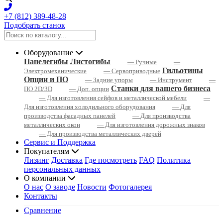
+7 (812) 389-48-28
Подобрать станок
Оборудование
Панелегибы
Листогибы
— Ручные
—
Гильотины
Электромеханические
— Сервоприводные
Опции и ПО
— Задние упоры
— Инструмент
—
Станки для вашего бизнеса
ПО 2D/3D
— Доп. опции
— Для изготовления сейфов и металлической мебели
—
Для изготовления холодильного оборудования
— Для
производства фасадных панелей
— Для производства
металлических окон
— Для изготовления дорожных знаков
— Для производства металлических дверей
Сервис и Поддержка
Покупателям
Лизинг
Доставка
Где посмотреть
FAQ
Политика
персональных данных
О компании
О нас
О заводе
Новости
Фотогалерея
Контакты
Сравнение