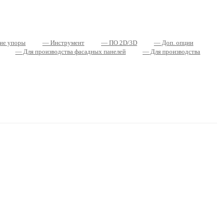
ие упоры
— Инструмент
— ПО 2D/3D
— Доп. опции
— Для производства фасадных панелей
— Для производства