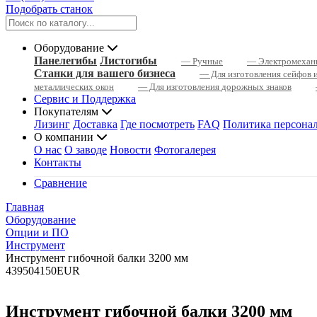
Подобрать станок
Оборудование
Панелегибы
Листогибы
— Ручные
— Электромехан
Станки для вашего бизнеса
— Для изготовления сейфов 
металлических окон
— Для изготовления дорожных знаков
Сервис и Поддержка
Покупателям
Лизинг
Доставка
Где посмотреть
FAQ
Политика персона
О компании
О нас
О заводе
Новости
Фотогалерея
Контакты
Сравнение
Главная
Оборудование
Опции и ПО
Инструмент
Инструмент гибочной балки 3200 мм
4
3950
4150
EUR
Инструмент гибочной балки 3200 мм