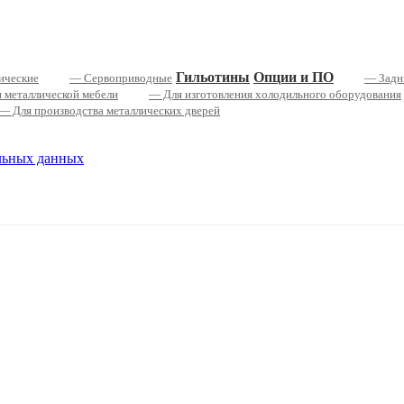
Гильотины
Опции и ПО
ические
— Сервоприводные
— Задн
и металлической мебели
— Для изготовления холодильного оборудования
— Для производства металлических дверей
льных данных