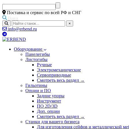
Поставка и сервис по всей РФ и СНГ
Поиск
×
info@erbend.ru
Оборудование
Панелегибы
Листогибы
Ручные
Электромеханические
Сервоприводные
Смотреть весь раздел →
Гильотины
Опции и ПО
Задние упоры
Инструмент
ПО 2D/3D
Доп. опции
Смотреть весь раздел →
Станки для вашего бизнеса
Для изготовления сейфов и металлической ме