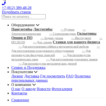
+7 (812) 389-48-28
Подобрать станок
Оборудование
Панелегибы
Листогибы
— Ручные
—
Гильотины
Электромеханические
— Сервоприводные
Опции и ПО
— Задние упоры
— Инструмент
—
Станки для вашего бизнеса
ПО 2D/3D
— Доп. опции
— Для изготовления сейфов и металлической мебели
—
Для изготовления холодильного оборудования
— Для
производства фасадных панелей
— Для производства
металлических окон
— Для изготовления дорожных знаков
— Для производства металлических дверей
Сервис и Поддержка
Покупателям
Лизинг
Доставка
Где посмотреть
FAQ
Политика
персональных данных
О компании
О нас
О заводе
Новости
Фотогалерея
Контакты
Сравнение