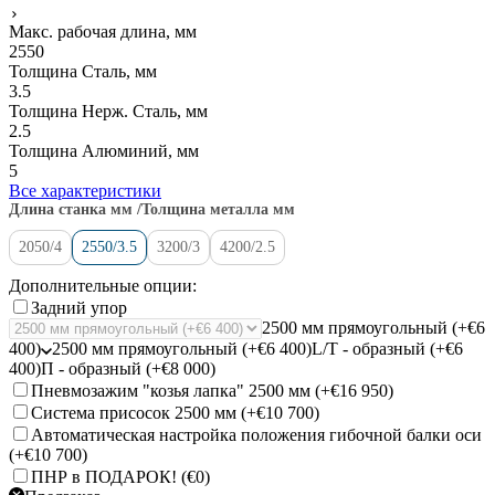
Макс. рабочая длина, мм
2550
Толщина Сталь, мм
3.5
Толщина Нерж. Сталь, мм
2.5
Толщина Алюминий, мм
5
Все характеристики
Длина станка мм /Толщина металла мм
2050/4
2550/3.5
3200/3
4200/2.5
Дополнительные опции:
Задний упор
2500 мм прямоугольный (+€6
400)
2500 мм прямоугольный (+€6 400)
L/Т - образный (+€6
400)
П - образный (+€8 000)
Пневмозажим "козья лапка" 2500 мм (+
€16 950
)
Система присосок 2500 мм (+
€10 700
)
Автоматическая настройка положения гибочной балки оси
(+
€10 700
)
ПНР в ПОДАРОК! (
€0
)