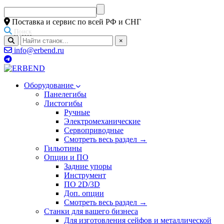
Поставка и сервис по всей РФ и СНГ
Поиск
×
info@erbend.ru
Оборудование
Панелегибы
Листогибы
Ручные
Электромеханические
Сервоприводные
Смотреть весь раздел →
Гильотины
Опции и ПО
Задние упоры
Инструмент
ПО 2D/3D
Доп. опции
Смотреть весь раздел →
Станки для вашего бизнеса
Для изготовления сейфов и металлической