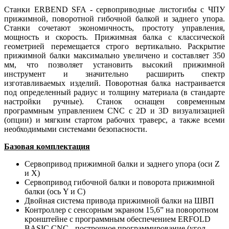
Станки ERBEND SFA - сервоприводные листогибы с ЧПУ
прижимной, поворотной гибочной балкой и заднего упора.
Станки сочетают экономичность, простоту управления,
мощность и скорость. Прижимная балка с классической
геометрией перемещается строго вертикально. Раскрытие
прижимной балки максимально увеличено и составляет 350
мм, что позволяет установить высокий прижимной
инструмент и значительно расширить спектр
изготавливаемых изделий. Поворотная балка настраивается
под определенный радиус и толщину материала (в стандарте
настройки ручные). Станок оснащен современным
программным управлением CNC с 2D и 3D визуализацией
(опции) и мягким стартом рабочих траверс, а также всеми
необходимыми системами безопасности.
Базовая комплектация
Сервопривод прижимной балки и заднего упора (оси Z
и X)
Сервопривод гибочной балки и поворота прижимной
балки (ось Y и С)
Двойная система привода прижимной балки на ШВП
Контроллер с сенсорным экраном 15,6” на поворотном
кронштейне с программным обеспечением ERFOLD
BASIC CNC - построчное программирование (угол,