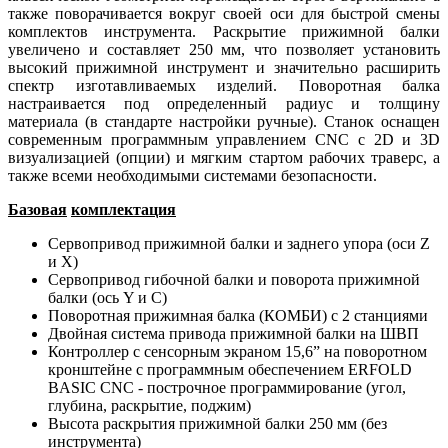
также поворачивается вокруг своей оси для быстрой смены
комплектов инструмента. Раскрытие прижимной балки
увеличено и составляет 250 мм, что позволяет установить
высокий прижимной инструмент и значительно расширить
спектр изготавливаемых изделий. Поворотная балка
настраивается под определенный радиус и толщину
материала (в стандарте настройки ручные). Станок оснащен
современным программным управлением CNC с 2D и 3D
визуализацией (опции) и мягким стартом рабочих траверс, а
также всеми необходимыми системами безопасности.
Базовая
комплектация
Сервопривод прижимной балки и заднего упора (оси Z
и X)
Сервопривод гибочной балки и поворота прижимной
балки (ось Y и С)
Поворотная прижимная балка (КОМБИ) с 2 станциями
Двойная система привода прижимной балки на ШВП
Контроллер с сенсорным экраном 15,6” на поворотном
кронштейне с программным обеспечением ERFOLD
BASIC CNC - построчное программирование (угол,
глубина, раскрытие, поджим)
Высота раскрытия прижимной балки 250 мм (без
инструмента)