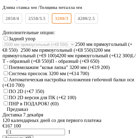
Длина станка мм /Толщина металла мм
2050/4
2550/3.5
3200/3
4200/2.5
Дополнительные опции:
Задний упор
2500 мм прямоугольный (+
€8 550)
2500 мм прямоугольный (+€8 550)
3200 мм
прямоугольный (+€9 100)
4200 мм прямоугольный (+€12 300)
L/
Т - образный (+€8 550)
П - образный (+€9 650)
Пневмозажим "козья лапка" 3200 мм (+
€19 200
)
Система присосок 3200 мм (+
€14 700
)
Автоматическая настройка положения гибочной балки оси
(+
€10 700
)
ПО 2D (+
€7 350
)
ПО 2D версия для ПК (+
€2 100
)
ПНР в ПОДАРОК! (
€0
)
Предзаказ
Доставка 7 декабря
120 календарных дней со дня первого платежа
€167 100
1
1