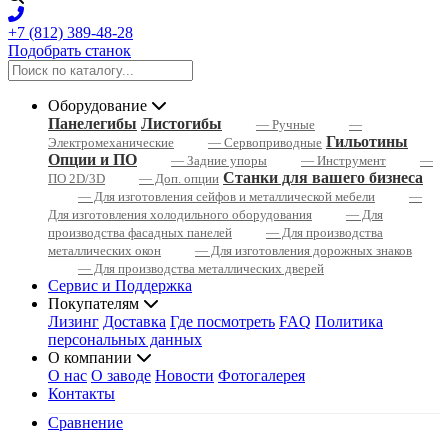
+7 (812) 389-48-28
Подобрать станок
Оборудование
Панелегибы
Листогибы
— Ручные
—
Гильотины
Электромеханические
— Сервоприводные
Опции и ПО
— Задние упоры
— Инструмент
—
Станки для вашего бизнеса
ПО 2D/3D
— Доп. опции
— Для изготовления сейфов и металлической мебели
—
Для изготовления холодильного оборудования
— Для
производства фасадных панелей
— Для производства
металлических окон
— Для изготовления дорожных знаков
— Для производства металлических дверей
Сервис и Поддержка
Покупателям
Лизинг
Доставка
Где посмотреть
FAQ
Политика
персональных данных
О компании
О нас
О заводе
Новости
Фотогалерея
Контакты
Сравнение