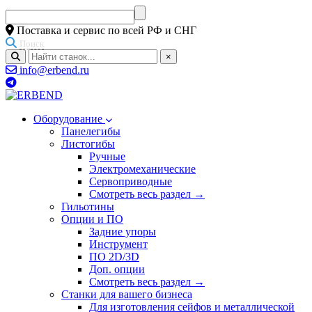
Поставка и сервис по всей РФ и СНГ
Поиск
×
info@erbend.ru
Оборудование
Панелегибы
Листогибы
Ручные
Электромеханические
Сервоприводные
Смотреть весь раздел →
Гильотины
Опции и ПО
Задние упоры
Инструмент
ПО 2D/3D
Доп. опции
Смотреть весь раздел →
Станки для вашего бизнеса
Для изготовления сейфов и металлической