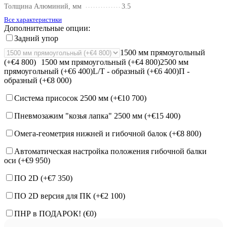
Толщина Алюминий, мм
3.5
Все характеристики
Дополнительные опции:
Задний упор
1500 мм прямоугольный
(+€4 800)
1500 мм прямоугольный (+€4 800)
2500 мм
прямоугольный (+€6 400)
L/Т - образный (+€6 400)
П -
образный (+€8 000)
Система присосок 2500 мм (+
€10 700
)
Пневмозажим "козья лапка" 2500 мм (+
€15 400
)
Омега-геометрия нижней и гибочной балок (+
€8 800
)
Автоматическая настройка положения гибочной балки
оси (+
€9 950
)
ПО 2D (+
€7 350
)
ПО 2D версия для ПК (+
€2 100
)
ПНР в ПОДАРОК! (
€0
)