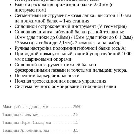
Высота раскрытия прижимной балки 220 мм (с
инструментом)
Сегментный инструмент «козья лапка» высотой 110 мм
на прижимной балке – 1-ая станция
Сплошной остроконечный инструмент (V-геометрия)
Сплошная штанга гибочной балки разной толщины:
10мм (для гибки до 0,8мм) / 15мм (для гибки до 0-1,2мм)
/ 25мм (для гибки до 2,1мм)- 2 комплекта на выбор
Ручная настройка положения гибочной балки (ось А)
Приводной прямоугольный задний упор глубиной 1000
мм с шариковыми опорами,
Сплошной инструмент нижней балки c
фрезерованными пазами и толстыми пальцами упора.
Передний барьер безопасности
Ножная трехсекционная педаль управления
Система ручного бомбирования гибочной балки
Макс. рабочая длина, мм
2550
Толщина Сталь, мм
2.5
Толщина Нерж. Сталь, мм
1.5
Толщина Алюминий, мм
3.5