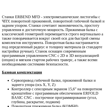
Станки ERBEND MFD - электромеханические листогибы с
ЧПУ, поворотной прижимной, поворотной гибочной балкой и
задним упором. Станки сочетают экономичность, простоту
управления и достаточную мощность. Прижимная балка с
классической геометрией перемещается строго вертикально а
также поворачивается вокруг своей оси для быстрой смены
комплектов инструмента. Поворотная балка настраивается
под определенный радиус и толщину материала (в стандарте
настройки ручные). Станок оснащен современным
программным управлением CNC с 2D и 3D визуализацией
(опции) и мягким стартом рабочих траверс, а также всеми
необходимыми системами безопасности.
Базовая комплектация
Сервопривод гибочной балки, прижимной балки и
заднего упора (ось Х, Y, Z)
Контроллер с сенсорным экраном 15,6” на поворотном
кронштейне с программным обеспечением ERFOLD
BASIC CNC - построчное программирование (угол,
глубина, раскрытие, поджим)
Поворотная прижимная балка (КОМБИ)