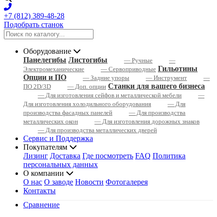
+7 (812) 389-48-28
Подобрать станок
Оборудование
Панелегибы
Листогибы
— Ручные
—
Гильотины
Электромеханические
— Сервоприводные
Опции и ПО
— Задние упоры
— Инструмент
—
Станки для вашего бизнеса
ПО 2D/3D
— Доп. опции
— Для изготовления сейфов и металлической мебели
—
Для изготовления холодильного оборудования
— Для
производства фасадных панелей
— Для производства
металлических окон
— Для изготовления дорожных знаков
— Для производства металлических дверей
Сервис и Поддержка
Покупателям
Лизинг
Доставка
Где посмотреть
FAQ
Политика
персональных данных
О компании
О нас
О заводе
Новости
Фотогалерея
Контакты
Сравнение