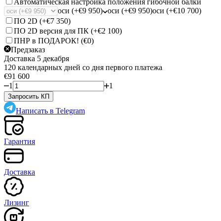
Автоматическая настройка положения гибочной балки
оси (+€9 950)
оси (+€9 950)
оси (+€10 700)
ПО 2D (+
€7 350
)
ПО 2D версия для ПК (+
€2 100
)
ПНР в ПОДАРОК! (
€0
)
Предзаказ
Доставка 5 декабря
120 календарных дней со дня первого платежа
€91 600
1
1
Запросить КП
Написать в Telegram
Гарантия
Доставка
Лизинг