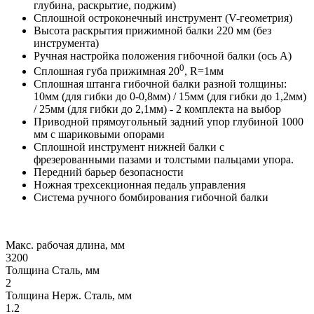
глубина, раскрытие, поджим)
Сплошной остроконечный инструмент (V-геометрия)
Высота раскрытия прижимной балки 220 мм (без
инструмента)
Ручная настройка положения гибочной балки (ось А)
0
Сплошная губа прижимная 20
, R=1мм
Сплошная штанга гибочной балки разной толщины:
10мм (для гибки до 0-0,8мм) / 15мм (для гибки до 1,2мм)
/ 25мм (для гибки до 2,1мм) - 2 комплекта на выбор
Приводной прямоугольный задний упор глубиной 1000
мм с шариковыми опорами
Сплошной инструмент нижней балки c
фрезерованными пазами и толстыми пальцами упора.
Передний барьер безопасности
Ножная трехсекционная педаль управления
Система ручного бомбирования гибочной балки
Макс. рабочая длина, мм
3200
Толщина Сталь, мм
2
Толщина Нерж. Сталь, мм
1.2