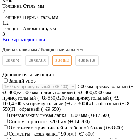
3200
Толщина Сталь, мм
2
Толщина Нерж. Сталь, мм
1.2
Толщина Алюминий, мм
3
Все характеристики
Длина станка мм /Толщина металла мм
2050/3
2550/2.5
3200/2
4200/1.5
Дополнительные опции:
Задний упор
1500 мм прямоугольный (+
€6 400)
1500 мм прямоугольный (+€6 400)
2500 мм
прямоугольный (+€8 550)
3200 мм прямоугольный (+€9
100)
4200 мм прямоугольный (+€12 300)
L/Т - образный (+€8
550)
П - образный (+€9 650)
Пневмозажим "козья лапка" 3200 мм (+
€17 500
)
Система присосок 3200 мм (+
€14 700
)
Омега-геометрия нижней и гибочной балок (+
€8 800
)
Сегменты "козья лапка" 90 мм (+
€7 800
)