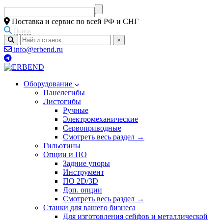
Поставка и сервис по всей РФ и СНГ
Поиск
×
info@erbend.ru
Оборудование
Панелегибы
Листогибы
Ручные
Электромеханические
Сервоприводные
Смотреть весь раздел →
Гильотины
Опции и ПО
Задние упоры
Инструмент
ПО 2D/3D
Доп. опции
Смотреть весь раздел →
Станки для вашего бизнеса
Для изготовления сейфов и металлической