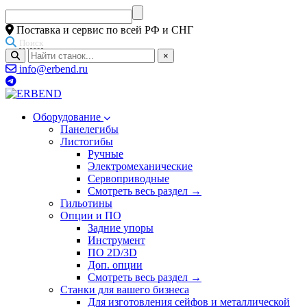
Поставка и сервис по всей РФ и СНГ
Поиск
×
info@erbend.ru
Оборудование
Панелегибы
Листогибы
Ручные
Электромеханические
Сервоприводные
Смотреть весь раздел →
Гильотины
Опции и ПО
Задние упоры
Инструмент
ПО 2D/3D
Доп. опции
Смотреть весь раздел →
Станки для вашего бизнеса
Для изготовления сейфов и металлической