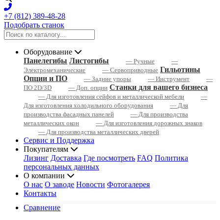
+7 (812) 389-48-28
Подобрать станок
Оборудование
Панелегибы
Листогибы
— Ручные
—
Гильотины
Электромеханические
— Сервоприводные
Опции и ПО
— Задние упоры
— Инструмент
—
Станки для вашего бизнеса
ПО 2D/3D
— Доп. опции
— Для изготовления сейфов и металлической мебели
—
Для изготовления холодильного оборудования
— Для
производства фасадных панелей
— Для производства
металлических окон
— Для изготовления дорожных знаков
— Для производства металлических дверей
Сервис и Поддержка
Покупателям
Лизинг
Доставка
Где посмотреть
FAQ
Политика
персональных данных
О компании
О нас
О заводе
Новости
Фотогалерея
Контакты
Сравнение