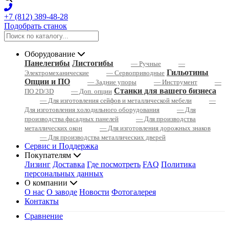
+7 (812) 389-48-28
Подобрать станок
Оборудование
Панелегибы
Листогибы
— Ручные
—
Гильотины
Электромеханические
— Сервоприводные
Опции и ПО
— Задние упоры
— Инструмент
—
Станки для вашего бизнеса
ПО 2D/3D
— Доп. опции
— Для изготовления сейфов и металлической мебели
—
Для изготовления холодильного оборудования
— Для
производства фасадных панелей
— Для производства
металлических окон
— Для изготовления дорожных знаков
— Для производства металлических дверей
Сервис и Поддержка
Покупателям
Лизинг
Доставка
Где посмотреть
FAQ
Политика
персональных данных
О компании
О нас
О заводе
Новости
Фотогалерея
Контакты
Сравнение