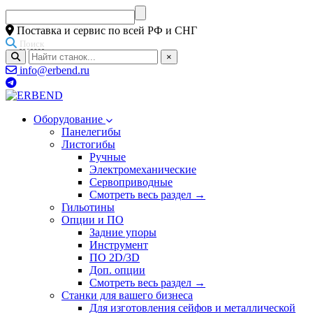
Поставка и сервис по всей РФ и СНГ
Поиск
×
info@erbend.ru
Оборудование
Панелегибы
Листогибы
Ручные
Электромеханические
Сервоприводные
Смотреть весь раздел →
Гильотины
Опции и ПО
Задние упоры
Инструмент
ПО 2D/3D
Доп. опции
Смотреть весь раздел →
Станки для вашего бизнеса
Для изготовления сейфов и металлической